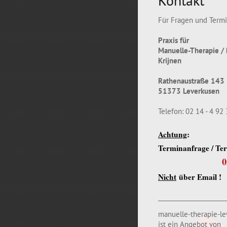
Kontakt
Für Fragen und Term
Praxis für
Manuelle-Therapie / 
Krijnen
Rathenaustraße 143
51373 Leverkusen
Telefon: 02 14 - 4 92
Achtung
:
Terminanfrage / Te
0
Nicht
über Email !
manuelle-therapie-le
ist ein Angebot von