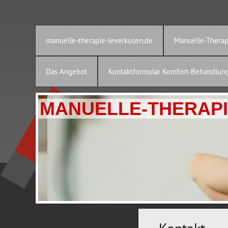
manuelle-therapie-leverkusen.de
Manuelle-Therap
Das Angebot
Kontaktformular Komfort-Behandlun
MANUELLE-THERAP